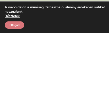
A weboldalon a minőségi felhasználói élmény érdekében sütiket
használunk.
Részletek
Elfogad
Magyarország,
Debrecen, Ligetszépe
u.15
Kovácsné Balogh Ilona
06/30 / 460-63-35
Közösségek
élj harmóniában