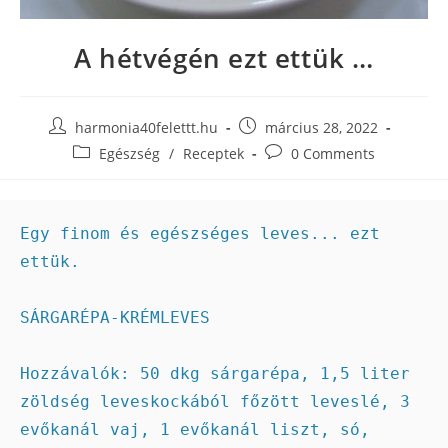
A hétvégén ezt ettük …
harmonia40felettt.hu
március 28, 2022
Egészség
/
Receptek
0 Comments
Egy finom és egészséges leves... ezt 
ettük.

SÁRGARÉPA-KRÉMLEVES

Hozzávalók: 50 dkg sárgarépa, 1,5 liter 
zöldség leveskockából főzött leveslé, 3 
evőkanál vaj, 1 evőkanál liszt, só, 