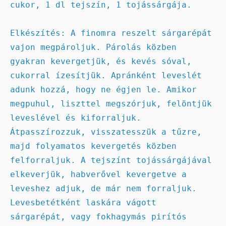
cukor, 1 dl tejszín, 1 tojássárgája.

Elkészítés: A finomra reszelt sárgarépát 
vajon megpároljuk. Párolás közben 
gyakran kevergetjük, és kevés sóval, 
cukorral ízesítjük. Apránként leveslét 
adunk hozzá, hogy ne égjen le. Amikor 
megpuhul, liszttel megszórjuk, felöntjük 
leveslével és kiforraljuk. 
Átpasszírozzuk, visszatesszük a tűzre, 
majd folyamatos kevergetés közben 
felforraljuk. A tejszínt tojássárgájával 
elkeverjük, habverővel kevergetve a 
leveshez adjuk, de már nem forraljuk. 
Levesbetétként laskára vágott 
sárgarépát, vagy fokhagymás pirítós 