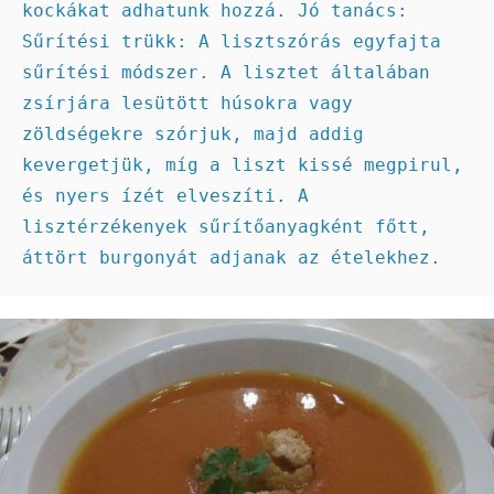
kockákat adhatunk hozzá. Jó tanács: 
Sűrítési trükk: A lisztszórás egyfajta 
sűrítési módszer. A lisztet általában 
zsírjára lesütött húsokra vagy 
zöldségekre szórjuk, majd addig 
kevergetjük, míg a liszt kissé megpirul, 
és nyers ízét elveszíti. A 
lisztérzékenyek sűrítőanyagként főtt, 
áttört burgonyát adjanak az ételekhez.