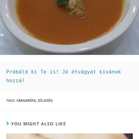
Próbáld ki Te is! Jó étvágyat kívánok 
hozzá!
TAGS:
SÁRGARÉPA
,
ZÖLDSÉG
YOU MIGHT ALSO LIKE