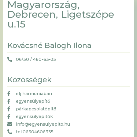
Magyarország,
Debrecen, Ligetszépe
u.15
Kovácsné Balogh Ilona
06/30 / 460-63-35
Közösségek
élj harmóniában
egyensúlyepítő
párkapcsolatépítő
egyensúlyépítők
info@egyensulyepito.hu
tel:06304606335