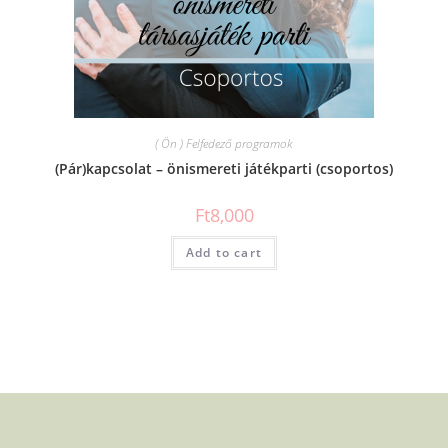
( Ön ) Felfedező programok
(Pár)kapcsolat – önismereti játékparti (csoportos)
Ft
8,000
Add to cart