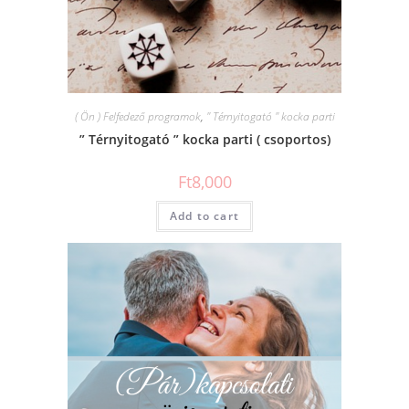
( Ön ) Felfedező programok
,
" Térnyitogató " kocka parti
” Térnyitogató ” kocka parti ( csoportos)
Ft
8,000
Add to cart