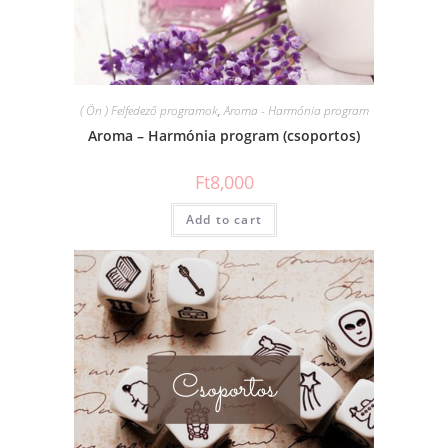
( Ön ) Felfedező programok
,
Aroma - Harmónia program
Aroma – Harmónia program (csoportos)
Ft
8,000
Add to cart