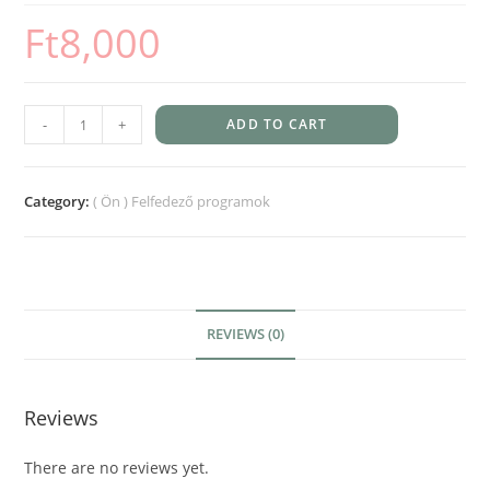
Ft
8,000
-
+
ADD TO CART
Category:
( Ön ) Felfedező programok
REVIEWS (0)
Reviews
There are no reviews yet.