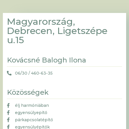
Magyarország,
Debrecen, Ligetszépe
u.15
Kovácsné Balogh Ilona
06/30 / 460-63-35
Közösségek
élj harmóniában
egyensúlyepítő
párkapcsolatépítő
egyensúlyépítők