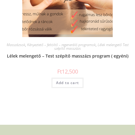
Masszázsok
,
Kényeztető – feltöltő – regeneráló programok
,
Lélek melengető Test
szépítő masszázs
Lélek melengető – Test szépítő masszázs program ( egyéni)
Ft
12,500
Add to cart