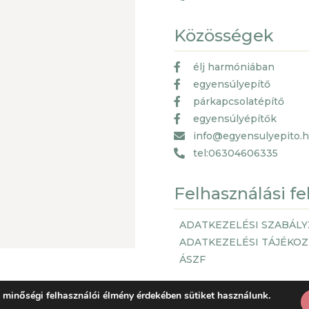
Közösségek
élj harmóniában
egyensúlyepítő
párkapcsolatépítő
egyensúlyépítők
info@egyensulyepito.
tel:06304606335
Felhasználási fe
ADATKEZELÉSI SZABÁLY
ADATKEZELÉSI TÁJÉKO
ÁSZF
 minőségi felhasználói élmény érdekében sütiket használunk.
© Copyright 2021, by Getspace.EU