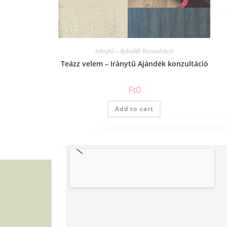
Iránytű – Ajándék Konzultáció
Teázz velem – Iránytű Ajándék konzultáció
Ft
0
Add to cart