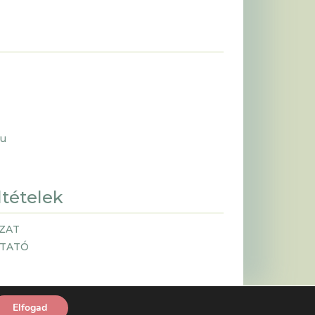
hu
ltételek
ZAT
ZTATÓ
Elfogad