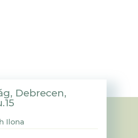
ág, Debrecen,
.15
h Ilona