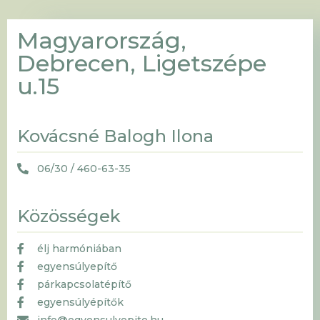
Magyarország,
Debrecen, Ligetszépe
u.15
Kovácsné Balogh Ilona
06/30 / 460-63-35
Közösségek
élj harmóniában
egyensúlyepítő
párkapcsolatépítő
egyensúlyépítők
info@egyensulyepito.hu