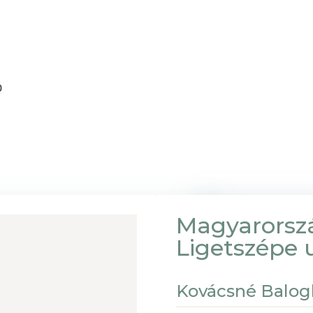
0
Magyarorsz
Ligetszépe u
Kovácsné Balog