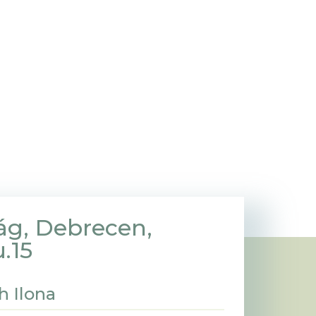
ág, Debrecen,
.15
h Ilona