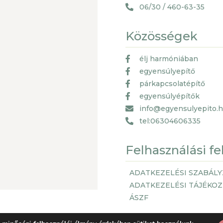
06/30 / 460-63-35
Közösségek
élj harmóniában
egyensúlyepítő
párkapcsolatépítő
egyensúlyépítők
info@egyensulyepito.
tel:06304606335
Felhasználási fe
ADATKEZELÉSI SZABÁLY
ADATKEZELÉSI TÁJÉKO
ÁSZF