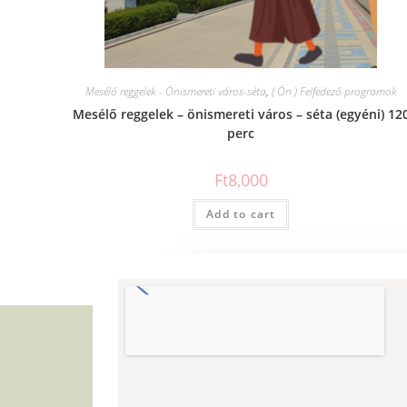
Mesélő reggelek - Önismereti város-séta
,
( Ön ) Felfedező programok
Mesélő reggelek – önismereti város – séta (egyéni) 12
perc
Ft
8,000
Add to cart