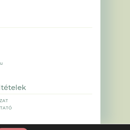
hu
ltételek
ZAT
ZTATÓ