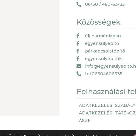
06/30 / 460-63-35
Közösségek
élj harmóniában
egyensúlyepítő
párkapcsolatépítő
egyensúlyépítők
info@egyensulyepito.
tel:06304606335
Felhasználási fe
ADATKEZELÉSI SZABÁLY
ADATKEZELÉSI TÁJÉKO
ÁSZF