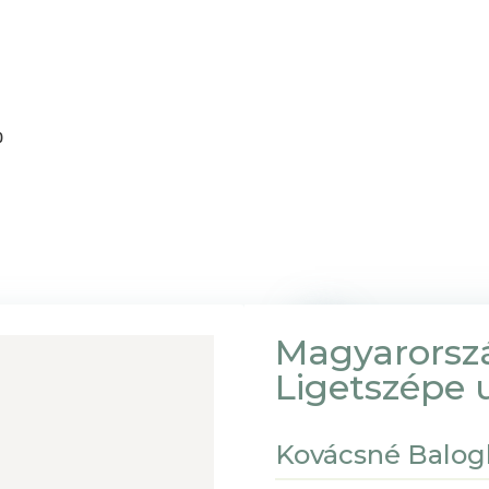
0
Magyarorsz
Ligetszépe u
Kovácsné Balog