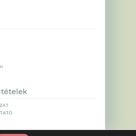
hu
ltételek
ZAT
ZTATÓ