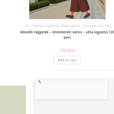
( Ön ) Felfedező programok
,
Mesélő reggelek - Önismereti város-séta
Mesélő reggelek – önismereti város – séta (egyéni) 12
perc
Ft
8,000
Add to cart