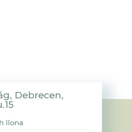
ág, Debrecen,
.15
h Ilona