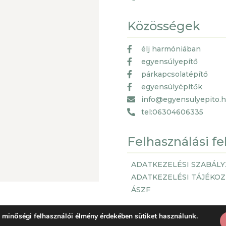
Közösségek
élj harmóniában
egyensúlyepítő
párkapcsolatépítő
egyensúlyépítők
info@egyensulyepito.
tel:06304606335
Felhasználási fe
ADATKEZELÉSI SZABÁLY
ADATKEZELÉSI TÁJÉKO
ÁSZF
 minőségi felhasználói élmény érdekében sütiket használunk.
© Copyright 2021, by Getspace.EU