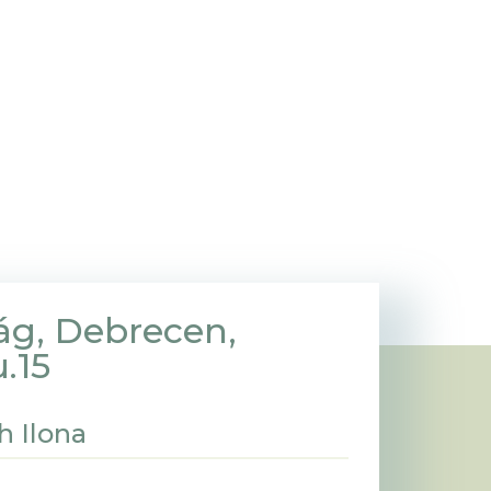
ág, Debrecen,
.15
h Ilona