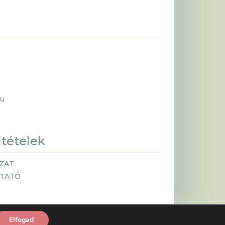
hu
ltételek
ZAT
ZTATÓ
Elfogad