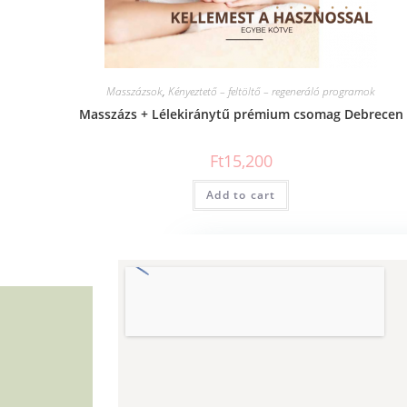
Masszázsok
,
Kényeztető – feltöltő – regeneráló programok
Masszázs + Lélekiránytű prémium csomag Debrecen
Ft
15,200
Add to cart