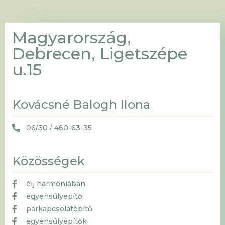
Magyarország,
Debrecen, Ligetszépe
u.15
Kovácsné Balogh Ilona
06/30 / 460-63-35
Közösségek
élj harmóniában
egyensúlyepítő
párkapcsolatépítő
egyensúlyépítők