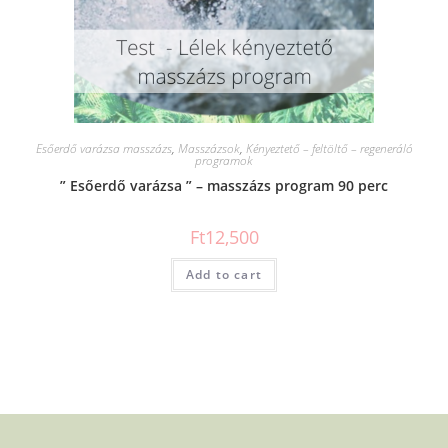
Esőerdő varázsa masszázs
,
Masszázsok
,
Kényeztető – feltöltő – regeneráló
programok
” Esőerdő varázsa ” – masszázs program 90 perc
Ft
12,500
Add to cart