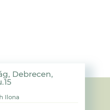
ág, Debrecen,
.15
h Ilona