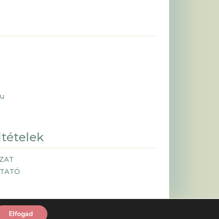
hu
ltételek
ZAT
ZTATÓ
Elfogad