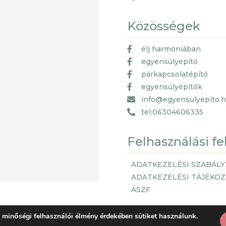
Közösségek
élj harmóniában
egyensúlyepítő
párkapcsolatépítő
egyensúlyépítők
info@egyensulyepito.
tel:06304606335
Felhasználási fe
ADATKEZELÉSI SZABÁLY
ADATKEZELÉSI TÁJÉKO
ÁSZF
 minőségi felhasználói élmény érdekében sütiket használunk.
© Copyright 2021, by Getspace.EU