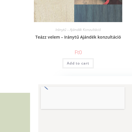
Iránytű – Ajándék Konzultáció
Teázz velem – Iránytű Ajándék konzultáció
Ft
0
Add to cart