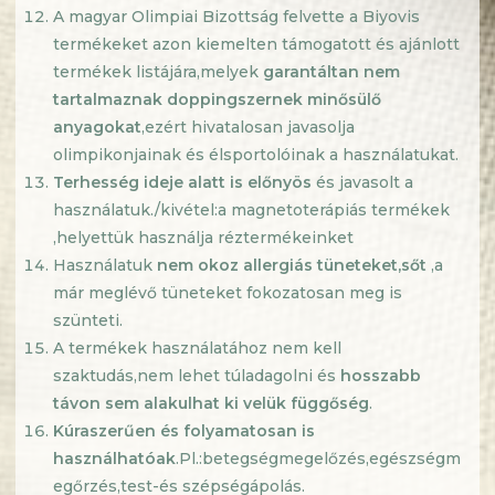
A magyar Olimpiai Bizottság felvette a Biyovis
termékeket azon kiemelten támogatott és ajánlott
termékek listájára,melyek
garantáltan nem
tartalmaznak doppingszernek minősülő
anyagokat
,ezért hivatalosan javasolja
olimpikonjainak és élsportolóinak a használatukat.
Terhesség ideje alatt is előnyös
és javasolt a
használatuk./kivétel:a magnetoterápiás termékek
,helyettük használja réztermékeinket
Használatuk
nem okoz allergiás tüneteket
,sőt
,a
már meglévő tüneteket fokozatosan meg is
szünteti.
A termékek használatához nem kell
szaktudás,nem lehet túladagolni és
hosszabb
távon sem alakulhat ki velük függőség
.
Kúraszerűen és folyamatosan is
használhatóak
.Pl.:betegségmegelőzés,egészségm
egőrzés,test-és szépségápolás.