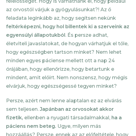
felelősségét. Hogy is várhatnánk el, hogy például
az orvostól várjuk a gyógyulásunkat?! Az ő
feladata leginkább az, hogy segítsen nekünk
feltérképezni, hogy hol billentek ki a szerveink az
egyensúlyi állapotukból
. És persze adhat,
életviteli javaslatokat, de hogyan várhatjuk el tőle,
hogy egészségben tartson minket? Nem lehet
minden egyes páciense mellett ott a nap 24
órájában, hogy ellenőrizze, hogy betartunk e
mindent, amit előírt. Nem nonszensz, hogy mégis
elvárjuk, hogy egészségessé tegyen minket?
Persze, azért nem lenne alaptalan ez az elvárás
sem teljesen.
Japánban az orvosokat akkor
fizetik,
ellenben a nyugati társadalmakkal,
ha a
páciens nem beteg.
Ugye, milyen más
hozzáállás? Persze, ennek az az előfeltétele, hogy