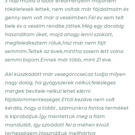
3 nap múlva a labor eredményeim majdnem
tökéletesek lettek, nem voltak már fájdalmaim és
genny sem volt már a veséimben.Fél év sem telt
bele és a veséim rendbe jöttek.Még egy darabig
használtam őket, majd ahogy lenni szokott,
megfeledkeztem róluk,hisz már nem fájt
semmim.Teltek az évek,mintha sosem lett volna
semmi bajom.Ennek már több, mint 21 éve.
Aki küszködött már vesegörccsel,az tudja milyen
nagy dolog, ha gyógyszerek nélkül,felesleges
mérgek bevitele nélkül lehet elérni
fájdalommentességet.Ettől kezdve nem volt
kérdés, hogy a többi , számunkra fontos terméket
is kipróbáljuk.Így mentettük meg a fiam
manduláit, így szívódott fel a méhen kívüli
terhességem.Használtuk mellhártya