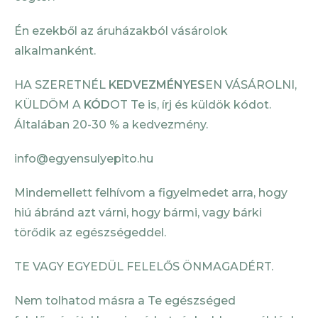
Én ezekből az áruházakból vásárolok
alkalmanként.
HA SZERETNÉL
KEDVEZMÉNYES
EN VÁSÁROLNI,
KÜLDÖM A
KÓD
OT Te is, írj és küldök kódot.
Általában 20-30 % a kedvezmény.
info@egyensulyepito.hu
Mindemellett felhívom a figyelmedet arra, hogy
hiú ábránd azt várni, hogy bármi, vagy bárki
törődik az egészségeddel.
TE VAGY EGYEDÜL FELELŐS ÖNMAGADÉRT.
Nem tolhatod másra a Te egészséged