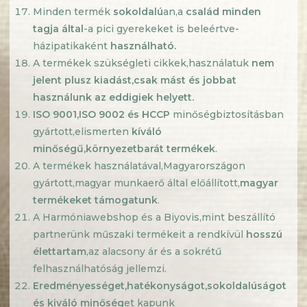
Minden termék
sokoldalú
an,a
család minden
tagja által
-a pici gyerekeket is beleértve-
házipatikaként
használható.
A termékek szükségleti cikkek,használatuk
nem
jelent plusz kiadást,csak mást és jobbat
használunk az eddigiek helyett.
ISO 9001
,ISO
9002 és HCCP
minőségbiztosításban
gyártott,elismerten
kíváló
minőségű,környezetbarát termékek
.
A termékek használatával,Magyarországon
gyártott,magyar munkaerő által előállított,
magyar
termékeket támogatunk
.
A Harmóniawebshop és a Biyovis,mint beszállító
partnerünk műszaki termékeit a rendkívül
hosszú
élettartam
,az alacsony ár és a sokrétű
felhasználhatóság jellemzi.
Eredményességet
,hatékonyságot
,sokoldalúságot
és kiváló minőség
et kapunk