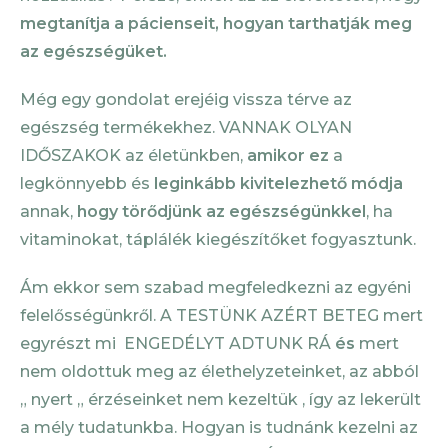
megtanítja a pácienseit, hogyan tarthatják meg
az egészségüket.
Még egy gondolat erejéig vissza térve az
egészség termékekhez. VANNAK OLYAN
IDŐSZAKOK az életünkben,
amikor ez
a
legkönnyebb és
leginkább kivitelezhető módja
annak,
hogy törődjünk az egészségünkkel
, ha
vitaminokat, táplálék kiegészítőket fogyasztunk.
Ám ekkor sem szabad megfeledkezni az egyéni
felelősségünkről. A TESTÜNK AZÉRT BETEG mert
egyrészt mi ENGEDÉLYT ADTUNK RÁ
és
mert
nem oldottuk meg az élethelyzeteinket, az abból
„ nyert „ érzéseinket nem kezeltük , így az lekerült
a mély tudatunkba. Hogyan is tudnánk kezelni az