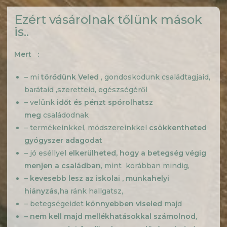
Ezért vásárolnak tőlünk mások
is..
Mert
:
– mi
törődünk Veled
, gondoskodunk családtagjaid,
barátaid ,szeretteid, egészségéről
– velünk
időt és pénzt spórolhatsz
meg
családodnak
– termékeinkkel, módszereinkkel
csökkentheted
gyógyszer adagodat
– jó eséllyel
elkerülheted, hogy a betegség végig
menjen a családban
, mint korábban mindig,
–
kevesebb lesz az
iskolai ,
munkahelyi
hiányzás
,ha ránk hallgatsz,
– betegségeidet
könnyebben viseled
majd
–
nem kell majd mellékhatásokkal számolnod
,