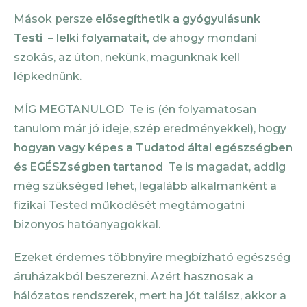
Mások persze
elősegíthetik a gyógyulásunk
Testi – lelki folyamatait,
de ahogy mondani
szokás, az úton, nekünk, magunknak kell
lépkednünk.
MÍG MEGTANULOD Te is (én folyamatosan
tanulom már jó ideje, szép eredményekkel), hogy
hogyan vagy képes a Tudatod által egészségben
és EGÉSZségben tartanod
Te is magadat, addig
még szükséged lehet, legalább alkalmanként a
fizikai Tested működését megtámogatni
bizonyos hatóanyagokkal.
Ezeket érdemes többnyire megbízható egészség
áruházakból beszerezni. Azért hasznosak a
hálózatos rendszerek, mert ha jót találsz, akkor a