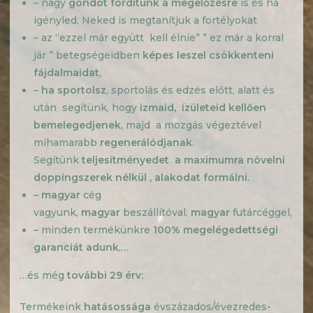
– nagy
gondot fordítunk a megelőzésre
is és ha
igényled, Neked is megtanítjuk a fortélyokat
– az “ezzel már együtt kell élnie” ” ez már a korral
jár ” betegségeidben
képes leszel csökkenteni
fájdalmaidat
,
–
ha sportolsz
, sportolás és edzés előtt, alatt és
után segítünk, hogy
izmaid, ízületeid kellően
bemelegedjenek
, majd a mozgás végeztével
mihamarabb
regenerálódjanak
.
Segítünk
teljesítményedet a maximumra növelni
doppingszerek
nélkül ,
alakodat formálni.
–
magyar
cég
vagyunk,
magyar
beszállítóval,
magyar
futárcéggel,
– minden termékünkre
100% megelégedettségi
garanciát adunk
,…
…és még
további
29
érv
:
Termékeink
hatásossága
évszázados/évezredes-