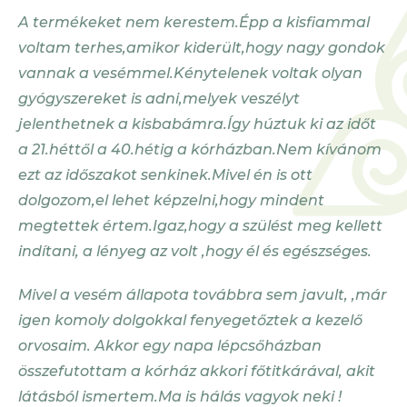
A termékeket nem kerestem.Épp a kisfiammal
voltam terhes,amikor kiderült,hogy nagy gondok
vannak a vesémmel.Kénytelenek voltak olyan
gyógyszereket is adni,melyek veszélyt
jelenthetnek a kisbabámra.Így húztuk ki az időt
a 21.héttől a 40.hétig a kórházban.Nem kívánom
ezt az időszakot senkinek.Mivel én is ott
dolgozom,el lehet képzelni,hogy mindent
megtettek értem.Igaz,hogy a szülést meg kellett
indítani, a lényeg az volt ,hogy él és egészséges.
Mivel a vesém állapota továbbra sem javult, ,már
igen komoly dolgokkal fenyegetőztek a kezelő
orvosaim. Akkor egy napa lépcsőházban
összefutottam a kórház akkori főtitkárával, akit
látásból ismertem.Ma is hálás vagyok neki !