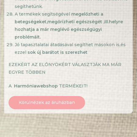
segíthetünk.
A termékek segítségével
megelőzheti a
betegségeket
,megőrizheti
egészségét ,
ill.helyre
hozhatja a már meglévő egészségügyi
problémáit.
Jó tapasztalatai átadásával segíthet másokon is,és
ezzel
sok új barátot is szerezhet
EZEKÉRT AZ ELŐNYÖKÉRT VÁLASZTJÁK MA MÁR
EGYRE TÖBBEN
A
Harmóniawebshop
TERMÉKEIT!
Körülnézek az áruházban