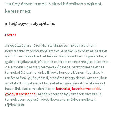
Ha úgy érzed, tudok Neked bármiben segíteni,
keress meg:
info@egyensulyepito.hu
Fontos!
Az egészség áruházunkban található termékleírások,nem
helyettesítik az orvosi konzultációt. A szakcikkek nem az általunk
ajánlott termékek konkrét leírásai. Kérjük vedd ezt figyelembe, a
gyártók tájékoztató leírásainak és hirdetéseinek megtekintésekor.
A Harmónia Egészség termékek Áruháza, harmónia40felett és
termékellátó partnerünk a Biyovis hungary kft nem foglalkozik
tanácsadással, gyógyítással, probléma megoldással. Amennyiben
az általunk forgalmazott termékeket gyógyászati céllal kívánod
használni, előtte mindenképpen
konzultálj kezelőorvosoddal,
gyógyszerészeddel
. Minden esetben figyelmesen olvasd el a
termék csomagolásán lévő, illetve a termékhez mellékelt
tájékoztatót