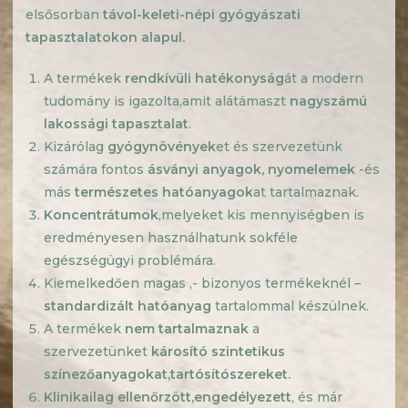
elsősorban
távol-keleti-népi gyógyászati
tapasztalatokon alapul.
A termékek
rendkívüli hatékonyság
át a modern
tudomány is igazolta,amit alátámaszt
nagyszámú
lakossági tapasztalat
.
Kizárólag
gyógynövények
et és szervezetünk
számára fontos
ásványi anyagok, nyomelemek
-és
más
természetes hatóanyagok
at tartalmaznak.
Koncentrátumok
,melyeket kis mennyiségben is
eredményesen használhatunk sokféle
egészségügyi problémára.
Kiemelkedően magas ,- bizonyos termékeknél –
standardizált hatóanyag
tartalommal készülnek.
A termékek
nem tartalmaznak
a
szervezetünket
károsító szintetikus
színezőanyagokat
,tartósítószereket
.
Klinikailag ellenőrzött
,engedélyezett
, és már