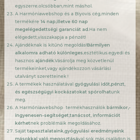
egyszerre,olcsóbban,mint máshol.
A Harmóniawebshop és a Biyovis cég,minden
termékére
14 nap,illetve 60 nap
megelégedettségi garanciát
ad
.Ha nem
elégedett,visszakapja a pénzét!
Ajándéknak is kitűnő megoldás!
Bármilyen
alkalomra adható különleges
,esztétikus.egyedi és
hasznos
ajándék
.Vásárolja meg közvetlenül
termékeinket,vagy ajándékozzon vásárlási
utalványt szeretteinek !
A termékek használatával
gyógyulási időt
,pénzt
,
és egészségügyi kockázatokat spórolhat
unk
meg.
A Harmóniawebshop termékhasználók
bármikor,
-
ingyenesen-segítséget
,tanácsot
, információt
kérhet
nek problémáik megoldásához.
Saját
tapasztalataink
,gyógyulási
eredményeink
másokkal való megosztásá
val sok más családon is