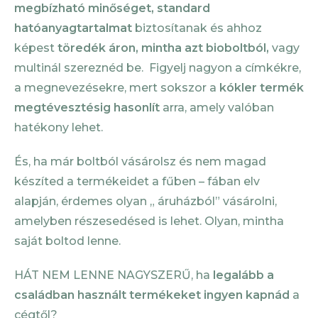
megbízható minőséget, standard
hatóanyagtartalmat
biztosítanak és ahhoz
képest
töredék áron, mintha azt bioboltból,
vagy
multinál szereznéd be. Figyelj nagyon a címkékre,
a megnevezésekre, mert sokszor a
kókler termék
megtévesztésig hasonlít
arra, amely valóban
hatékony lehet.
És, ha már boltból vásárolsz és nem magad
készíted a termékeidet a fűben – fában elv
alapján, érdemes olyan „ áruházból” vásárolni,
amelyben részesedésed is lehet. Olyan, mintha
saját boltod lenne.
HÁT NEM LENNE NAGYSZERŰ, ha
legalább a
családban használt termékeket ingyen kapnád
a
cégtől?