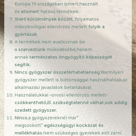
Európa 19 országában ismert,használt
és
elismert
hatású termékek.
Steril körülmények között
, folyamatos
mikrobiológiai ellenőrzés mellett
folyik a
gyártásuk
.
A termékek nem avatkoznak be
a
szerveztünk
működésébe,hanem
annak
természetes öngyógyító képességét
segítik.
Nincs gyógyszer
összeférhetetlenség
.Bármilyen
gyógyszer mellett is biztonsággal használhatóak,az
alkalmazási javaslatok betartásával.
Használatukkal –orvosi ellenőrzés mellett-
csökkenthető
,ill.
szükségtelenné válhat,sok addig
szedett gyógyszer.
Nincs
,a gyógyszereknél már”
megszokott”
egészségügyi kockázat és
mellékhatás
.Nem szükséges gyerekek elől zárni.