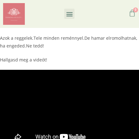
Azok a reggelek.Tele minden reménnyel.De hamar elromolhatnak,
ha engeded.Ne tedd!
Hallgasd meg a videót!