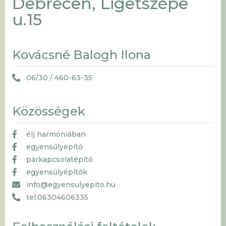
Debrecen, Ligetszépe
u.15
Kovácsné Balogh Ilona
06/30 / 460-63-35
Közösségek
élj harmóniában
egyensúlyepítő
párkapcsolatépítő
egyensúlyépítők
info@egyensulyepito.hu
tel:06304606335