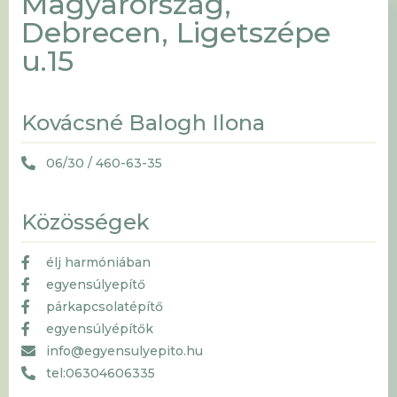
Magyarország,
Debrecen, Ligetszépe
u.15
Kovácsné Balogh Ilona
06/30 / 460-63-35
Közösségek
élj harmóniában
egyensúlyepítő
párkapcsolatépítő
egyensúlyépítők
info@egyensulyepito.hu
tel:06304606335